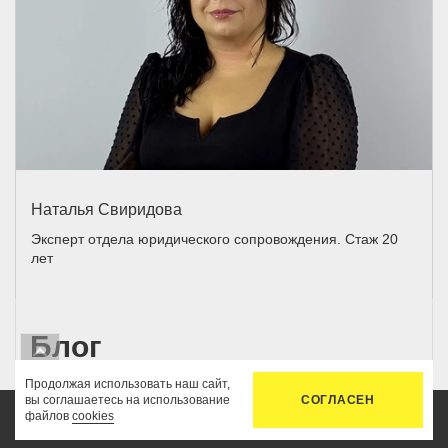
Наталья Свиридова
Эксперт отдела юридического сопровождения. Стаж 20
лет
Блог
Продолжая использовать наш сайт,
После заключения договора на оказание
вы соглашаетесь на использование
СОГЛАСЕН
файлов
cookies
юридических услуг вам не придется
Главная
Услуги
Цены
Связь
Кабинет