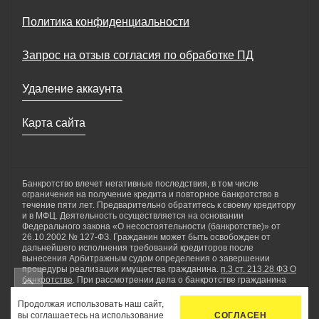
Политика конфиденциальности
Запрос на отзыв согласия по обработке ПД
Удаление аккаунта
Карта сайта
Банкротство влечет негативные последствия, в том числе
ограничения на получение кредита и повторное банкротство в
течение пяти лет. Предварительно обратитесь к своему кредитору
и в МФЦ. Деятельность осуществляется на основании
Федерального закона «О несостоятельности (банкротстве)» от
26.10.2002 № 127-ФЗ. Гражданин может быть освобожден от
дальнейшего исполнения требований кредиторов после
вынесения Арбитражным судом определения о завершении
процедуры реализации имущества гражданина.
п.3 ст. 213.28 ФЗ О
банкротстве
. При рассмотрении дела о банкротстве гражданина
применяются реструктуризация долгов гражданина, реализация
имущества гражданина, мировое соглашение. ООО «Нетдолгофф»
Продолжая использовать наш сайт,
осуществляет комплекс юридических услуг по сопровождению
вы соглашаетесь на использование
СОГЛАСЕН