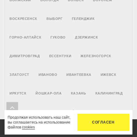
ВОСКРЕСЕНСК
ВЫБОРГ
ГЕЛЕНДЖИК
ГОРНО-АЛТАЙСК
ГУКОВО
ДЗЕРЖИНСК
ДИМИТРОВГРАД
ЕССЕНТУКИ
ЖЕЛЕЗНОГОРСК
ЗЛАТОУСТ
ИВАНОВО
ИВАНТЕЕВКА
ИЖЕВСК
ИРКУТСК
ЙОШКАР-ОЛА
КАЗАНЬ
КАЛИНИНГРАД
КАЛУГА
КАМЕНСК-УРАЛЬСКИЙ
КАМЫШИН
КАНСК
Продолжая использовать наш сайт,
вы соглашаетесь на использование
СОГЛАСЕН
файлов
cookies
КЕМЕРОВО
КЕРЧЬ
КИРИШИ
КИРОВ
Главная
Услуги
Цены
Связь
Кабинет